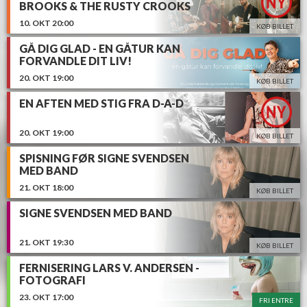
BROOKS & THE RUSTY CROOKS
10.
OKT
20:00
KØB BILLET
GÅ DIG GLAD - EN GÅTUR KAN
FORVANDLE DIT LIV!
20.
OKT
19:00
KØB BILLET
EN AFTEN MED STIG FRA D-A-D
20.
OKT
19:00
KØB BILLET
SPISNING FØR SIGNE SVENDSEN
MED BAND
21.
OKT
18:00
KØB BILLET
SIGNE SVENDSEN MED BAND
21.
OKT
19:30
KØB BILLET
FERNISERING LARS V. ANDERSEN -
FOTOGRAFI
23.
OKT
17:00
FRI ENTRE