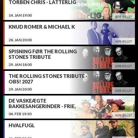
TORBEN CHRIS - LATTERLIG
14.
JAN
19:00
KØB BILLET
KNUD ROMER & MICHAEL K
28.
JAN
20:00
KØB BILLET
SPISNING FØR THE ROLLING
STONES TRIBUTE
29.
JAN
18:00
KØB BILLET
THE ROLLING STONES TRIBUTE -
OBS! 2027
29.
JAN
20:00
KØB BILLET
DE VASKEÆGTE
BAKKESANGERINDER - FRIE,
FRÆKKERE OG FABELAGTIGE
04.
FEB
19:30
KØB BILLET
HVALFUGL