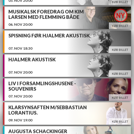
05.
NOV
20:00
KØB BILLET
MUSIKALSK FOREDRAG OM KIM
LARSEN MED FLEMMING BÅDE
06.
NOV
20:00
KØB BILLET
SPISNING FØR HJALMER AKUSTISK
07.
NOV
18:30
KØB BILLET
HJALMER AKUSTISK
07.
NOV
20:00
KØB BILLET
LIV I FORSAMLINGSHUSENE -
SOUVENIRS
07.
NOV
20:00
KØB BILLET
KLARSYNSAFTEN M/SEBBASTIAN
LORANTIUS.
09.
NOV
19:00
KØB BILLET
AUGUSTA SCHACKINGER