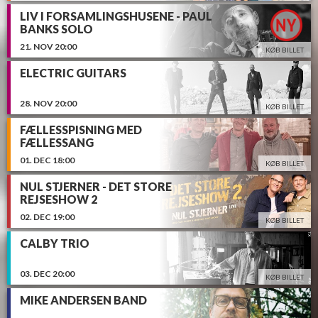
LIV I FORSAMLINGSHUSENE - PAUL
BANKS SOLO
21.
NOV
20:00
KØB BILLET
ELECTRIC GUITARS
28.
NOV
20:00
KØB BILLET
FÆLLESSPISNING MED
FÆLLESSANG
01.
DEC
18:00
KØB BILLET
NUL STJERNER - DET STORE
REJSESHOW 2
02.
DEC
19:00
KØB BILLET
CALBY TRIO
03.
DEC
20:00
KØB BILLET
MIKE ANDERSEN BAND