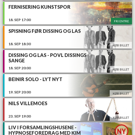
FERNISERING KUNSTSPOR
18.
SEP
17:00
FRI ENTRE
SPISNING FØR DISSING OG LAS
18.
SEP
18:30
KØB BILLET
DISSING OG LAS - POVL DISSINGS
SANGE
18.
SEP
20:00
KØB BILLET
BEINIR SOLO - LYT NYT
19.
SEP
20:00
KØB BILLET
NILS VILLEMOES
23.
SEP
19:00
KØB BILLET
LIV I FORSAMLINGSHUSENE -
HYPNOSEFOREDRAG MED KIM