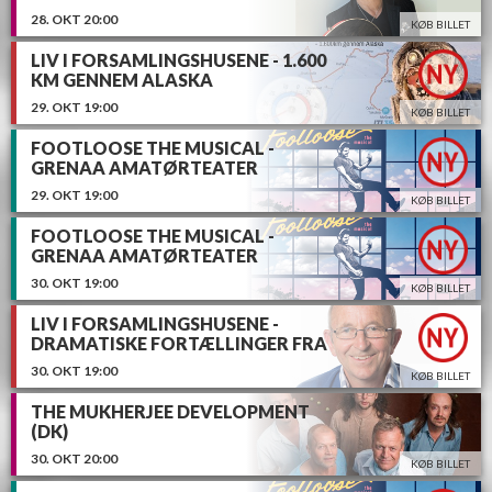
28.
OKT
20:00
KØB BILLET
LIV I FORSAMLINGSHUSENE - 1.600
KM GENNEM ALASKA
29.
OKT
19:00
KØB BILLET
FOOTLOOSE THE MUSICAL -
GRENAA AMATØRTEATER
29.
OKT
19:00
KØB BILLET
FOOTLOOSE THE MUSICAL -
GRENAA AMATØRTEATER
30.
OKT
19:00
KØB BILLET
LIV I FORSAMLINGSHUSENE -
DRAMATISKE FORTÆLLINGER FRA
DJURSLANDS KYSTER
30.
OKT
19:00
KØB BILLET
THE MUKHERJEE DEVELOPMENT
(DK)
30.
OKT
20:00
KØB BILLET