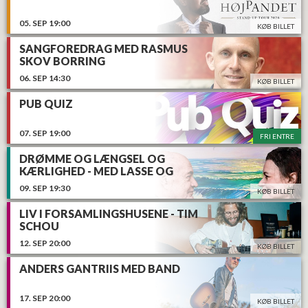
05.
SEP
19:00
KØB BILLET
SANGFOREDRAG MED RASMUS
SKOV BORRING
06.
SEP
14:30
KØB BILLET
PUB QUIZ
07.
SEP
19:00
FRI ENTRE
DRØMME OG LÆNGSEL OG
KÆRLIGHED - MED LASSE OG
MATHILDE
09.
SEP
19:30
KØB BILLET
LIV I FORSAMLINGSHUSENE - TIM
SCHOU
12.
SEP
20:00
KØB BILLET
ANDERS GANTRIIS MED BAND
17.
SEP
20:00
KØB BILLET