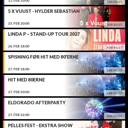
11.
FEB
20:00
KØB BILLET
5 X VUUST - HYLDER SEBASTIAN
25.
FEB
20:00
KØB BILLET
LINDA P – STAND-UP TOUR 2027
26.
FEB
18:00
KØB BILLET
SPISNING FØR HIT MED 80’ERNE
27.
FEB
18:00
KØB BILLET
HIT MED 80ERNE
27.
FEB
20:00
KØB BILLET
ELDORADO AFTERPARTY
27.
FEB
22:00
KØB BILLET
PELLES FEST - EKSTRA SHOW