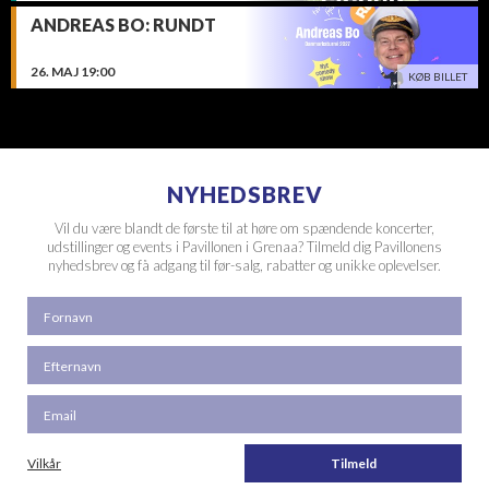
ANDREAS BO: RUNDT
26.
MAJ
19:00
KØB BILLET
NYHEDSBREV
Vil du være blandt de første til at høre om spændende koncerter,
udstillinger og events i Pavillonen i Grenaa? Tilmeld dig Pavillonens
nyhedsbrev og få adgang til før-salg, rabatter og unikke oplevelser.
Vilkår