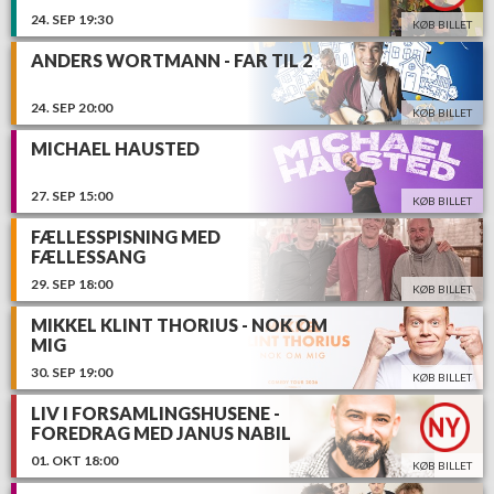
OECHSLE
24.
SEP
19:30
KØB BILLET
ANDERS WORTMANN - FAR TIL 2
24.
SEP
20:00
KØB BILLET
MICHAEL HAUSTED
27.
SEP
15:00
KØB BILLET
FÆLLESSPISNING MED
FÆLLESSANG
29.
SEP
18:00
KØB BILLET
MIKKEL KLINT THORIUS - NOK OM
MIG
30.
SEP
19:00
KØB BILLET
LIV I FORSAMLINGSHUSENE -
FOREDRAG MED JANUS NABIL
BAKRAWI
01.
OKT
18:00
KØB BILLET