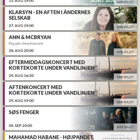
15.
AUG
19:00
KØB BILLET
KLARSYN - EN AFTEN I ÅNDERNES
SELSKAB
27.
AUG
19:00
KØB BILLET
ANN & MCBRYAN
Pay per view koncert
28.
AUG
20:00
KØB BILLET
EFTERMIDDAGSKONCERT MED
KORTEKORTE UNDER VANDLINJEN
29.
AUG
16:30
KØB BILLET
AFTENKONCERT MED
KORTEKORTE UNDER VANDLINJEN
29.
AUG
19:00
KØB BILLET
SØS FENGER
03.
SEP
20:00
KØB BILLET
MAHAMAD HABANE - HØJPANDET