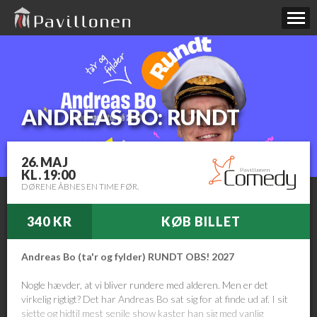
ANDREAS BO: RUNDT
26. MAJ
KL. 19:00
DØRENE ÅBNES EN TIME FØR.
340 KR
KØB BILLET
Andreas Bo (ta'r og fylder) RUNDT OBS! 2027
Nogle hævder, at vi bliver rundere med alderen. Men er det
virkelig rigtigt? Det har Andreas Bo sat sig for at finde ud af. I sit
sjette og hidtil mest senile show kaster han sig med vanlig