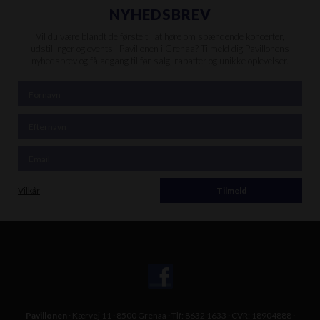
NYHEDSBREV
Vil du være blandt de første til at høre om spændende koncerter,
udstillinger og events i Pavillonen i Grenaa? Tilmeld dig Pavillonens
nyhedsbrev og få adgang til før-salg, rabatter og unikke oplevelser.
Vilkår
Pavillonen
· Kærvej 11 · 8500 Grenaa · Tlf: 8632 1633 · CVR: 18904888 ·