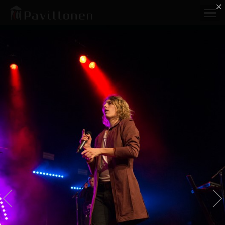
DÚNÉ
Onsdag d. 29. marts
Der blev fyret op under festen på en helt almindelig onsdag, da
Dúné besøgte Pavillonen.
Centersalen
Fotograf: Rene Henriksen