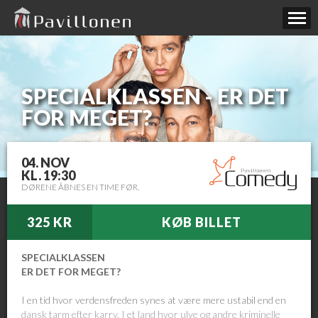
SPECIALKLASSEN - ER DET
FOR MEGET?
04. NOV
KL. 19:30
DØRENE ÅBNES EN TIME FØR.
325 KR
KØB BILLET
SPECIALKLASSEN
ER DET FOR MEGET?
I en tid hvor verdensfreden synes at være mere ustabil end en
dansk tarm efter karry. I et land hvor ulve og andre kriminelle