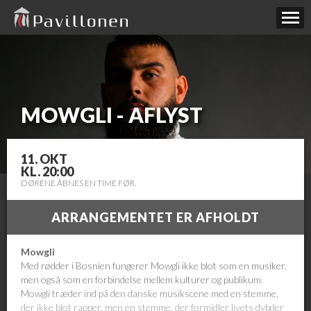
MOWGLI - AFLYST
11. OKT
KL. 20:00
DØRENE ÅBNES EN TIME FØR.
ARRANGEMENTET ER AFHOLDT
Mowgli
Med rødder i Bosnien fungerer Mowgli ikke blot som en musiker,
men også som en forbindelse mellem kulturer og publikum.
Mowgli træder ind på den danske musikscene med en stemme,
der ikke blot rapper, men en stemme, der formidler livets dybder