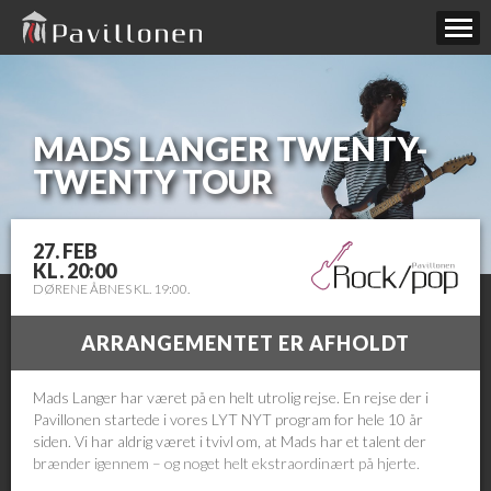
MADS LANGER TWENTY-
TWENTY TOUR
27. FEB
KL. 20:00
DØRENE ÅBNES KL. 19:00.
ARRANGEMENTET ER AFHOLDT
Mads Langer har været på en helt utrolig rejse. En rejse der i
Pavillonen startede i vores LYT NYT program for hele 10 år
siden. Vi har aldrig været i tvivl om, at Mads har et talent der
brænder igennem – og noget helt ekstraordinært på hjerte.