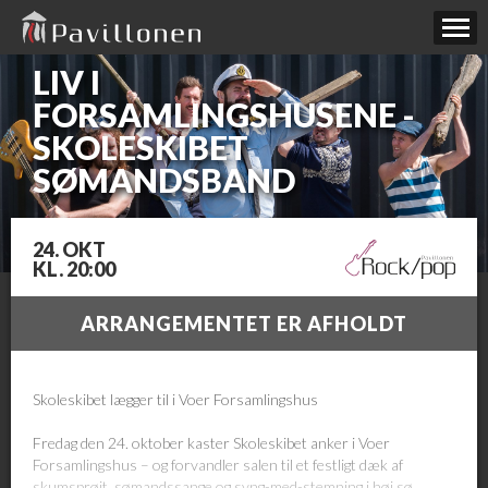
LIV I
FORSAMLINGSHUSENE -
SKOLESKIBET
SØMANDSBAND
24. OKT
KL. 20:00
ARRANGEMENTET ER AFHOLDT
Skoleskibet lægger til i Voer Forsamlingshus
Fredag den 24. oktober kaster Skoleskibet anker i Voer
Forsamlingshus – og forvandler salen til et festligt dæk af
skumsprøjt, sømandssange og syng-med-stemning i høj sø.