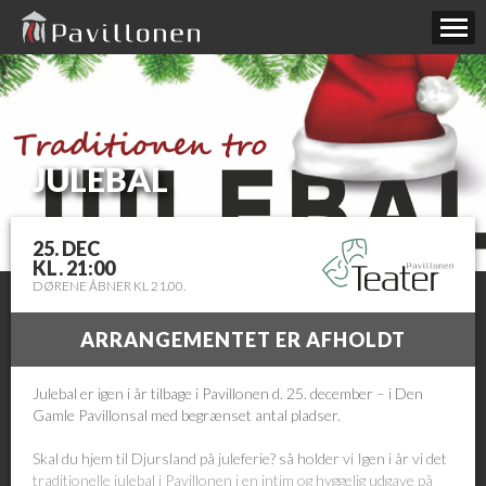
JULEBAL
25. DEC
KL. 21:00
DØRENE ÅBNER KL 21.00.
ARRANGEMENTET ER AFHOLDT
Julebal er igen i år tilbage i Pavillonen d. 25. december – i Den
Gamle Pavillonsal med begrænset antal pladser.
Skal du hjem til Djursland på juleferie? så holder vi Igen i år vi det
traditionelle julebal i Pavillonen i en intim og hyggelig udgave på