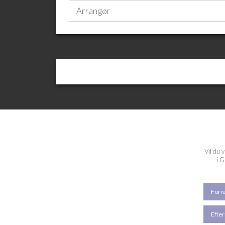
Arrangør
Vil du 
i G