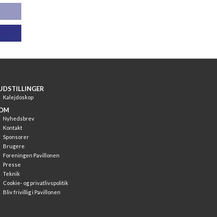
UDSTILLINGER
Kalejdoskop
OM
Nyhedsbrev
Kontakt
Sponsorer
Brugere
Foreningen Pavillonen
Presse
Teknik
Cookie- og privatlivspolitik
Bliv frivillig i Pavillonen