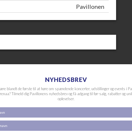
Pavillonen
NYHEDSBREV
være blandt de første til at høre om spændende koncerter, udstillinger og events i Pa
renaa? Tilmeld dig Pavillonens nyhedsbrev og få adgang til før-salg, rabatter og un
oplevelser.