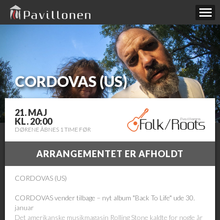
CORDOVAS (US)
21. MAJ
KL. 20:00
DØRENE ÅBNES 1 TIME FØR
ARRANGEMENTET ER AFHOLDT
CORDOVAS (US)
CORDOVAS vender tilbage – nyt album "Back To Life" ude 30.
januar
Det amerikanske musikmagasin Rolling Stone kaldte for nogle år