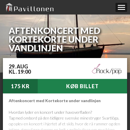
AFTENKONCERT MED
KORTEKORTE UNDER
VANDLINJEN
29. AUG
KL. 19:00
175 KR
KØB BILLET
Aftenkoncert med Kortekorte under vandlinjen
Hvordan lyder en koncert under havoverfladen?
Tag med ombord på den tidligere svenske minestryger Svartlöga,
og oplev en koncert i hjertet af et skib, hvor de rå rammer og den
intime atmosfære danner en helt særlig kulisse om musikken.